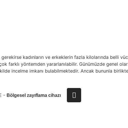
ANA SAYFA
HA
rekirse kadınların ve erkeklerin fazla kilolarında belli vüc
ok farklı yöntemden yararlanılabilir. Günümüzde genel olarak
ekilde incelme imkanı bulabilmektedir. Ancak bununla birlikte
E -
Bölgesel zayıflama cihazı