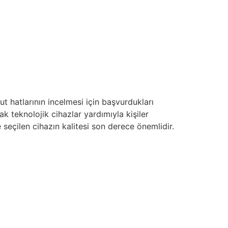
KKIMIZDA
TEDAVİLER
FAYDALARI
BLOG
İLETİŞİM
ut hatlarının incelmesi için başvurdukları
 teknolojik cihazlar yardımıyla kişiler
 seçilen cihazın kalitesi son derece önemlidir.